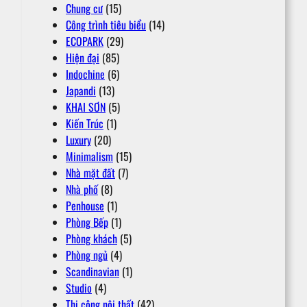
Chung cư
(15)
Công trình tiêu biểu
(14)
ECOPARK
(29)
Hiện đại
(85)
Indochine
(6)
Japandi
(13)
KHAI SƠN
(5)
Kiến Trúc
(1)
Luxury
(20)
Minimalism
(15)
Nhà mặt đất
(7)
Nhà phố
(8)
Penhouse
(1)
Phòng Bếp
(1)
Phòng khách
(5)
Phòng ngủ
(4)
Scandinavian
(1)
Studio
(4)
Thi công nội thất
(42)