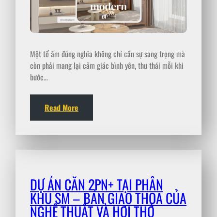
Một tổ ấm đúng nghĩa không chỉ cần sự sang trọng mà
còn phải mang lại cảm giác bình yên, thư thái mỗi khi
bước…
Read More
DỰ ÁN CĂN 2PN+ TẠI PHÂN
KHU SM – BẢN GIAO THOA CỦA
NGHỆ THUẬT VÀ HƠI THỞ