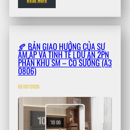
Read More
🍂 BẢN GIAO HƯỞNG CỦA SỰ
ẤM ÁP VÀ TINH TẾ | DỰ ÁN 2PN
PHÂN KHU SM – CÔ SƯỚNG (A3
0806)
02/07/2026