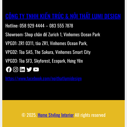
CÔNG TY TNHH KIẾN TRÚC & NỘI THẤT LUMI DESIGN
Hotline: 058 929 4444 – 083 555 7878
Showroom: Shop chân đế Zurich 1, Vinhomes Ocean Park
VPGD1: ZR1 0311, tòa ZR1, Vinhomes Ocean Park,
VPGD2: Tòa SA5, The Sakura, Vinhomes Smart City
VPGD3: Tòa SF3, Skyforest, Ecopark, Hưng Yên
Facebook
Instagram
LinkedIn
Twitter
YouTube
https://www.facebook.com/noithatlumidesign
© 2025.
Home Styling Interior
All rights reserved