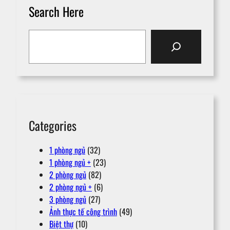
Search Here
S
e
a
r
c
h
Categories
1 phòng ngủ
(32)
1 phòng ngủ +
(23)
2 phòng ngủ
(82)
2 phòng ngủ +
(6)
3 phòng ngủ
(27)
Ảnh thực tế công trình
(49)
Biệt thự
(10)