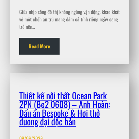
Giữa nhịp sống đô thị không ngừng vận động, khao khát
về một chốn an trú mang đậm cá tính riêng ngày càng
trở nên…
Read More
Thiết kế nội thất Ocean Park
2PN (Be2 0608) – Anh Hoàn:
Dấu ấn Bespoke & Hơi thở
đương đại độc bản
09/06/2026