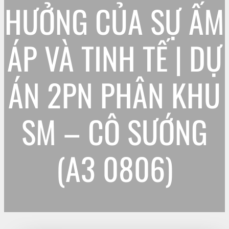
HƯỞNG CỦA SỰ ẤM
ÁP VÀ TINH TẾ | DỰ
ÁN 2PN PHÂN KHU
SM – CÔ SƯỚNG
(A3 0806)