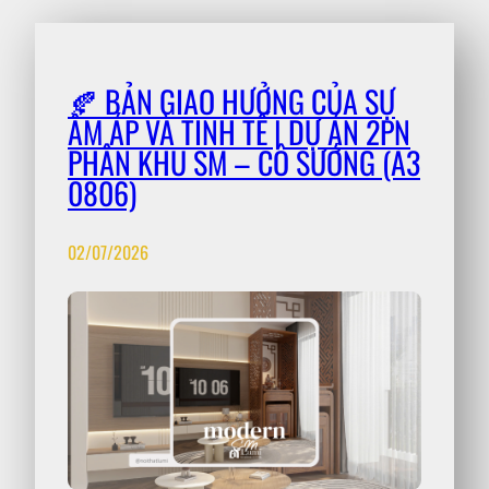
🍂 BẢN GIAO HƯỞNG CỦA SỰ
ẤM ÁP VÀ TINH TẾ | DỰ ÁN 2PN
PHÂN KHU SM – CÔ SƯỚNG (A3
0806)
02/07/2026