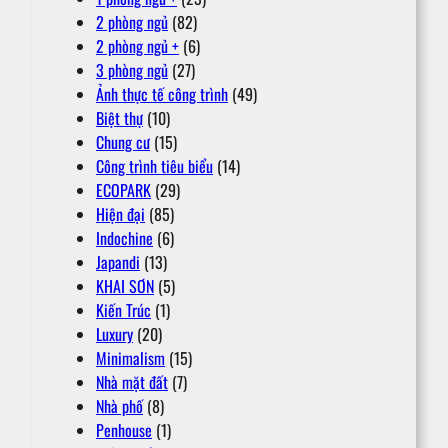
2 phòng ngủ
(82)
2 phòng ngủ +
(6)
3 phòng ngủ
(27)
Ảnh thực tế công trình
(49)
Biệt thự
(10)
Chung cư
(15)
Công trình tiêu biểu
(14)
ECOPARK
(29)
Hiện đại
(85)
Indochine
(6)
Japandi
(13)
KHAI SƠN
(5)
Kiến Trúc
(1)
Luxury
(20)
Minimalism
(15)
Nhà mặt đất
(7)
Nhà phố
(8)
Penhouse
(1)