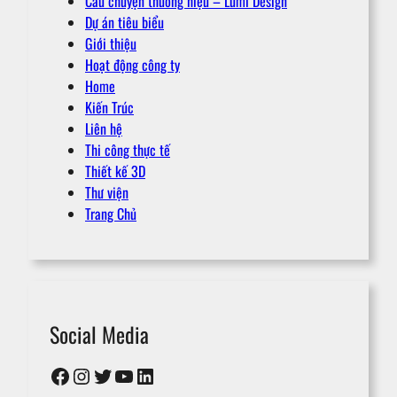
Câu chuyện thương hiệu – Lumi Design
Dự án tiêu biểu
Giới thiệu
Hoạt động công ty
Home
Kiến Trúc
Liên hệ
Thi công thực tế
Thiết kế 3D
Thư viện
Trang Chủ
Social Media
Facebook
Instagram
Twitter
YouTube
LinkedIn