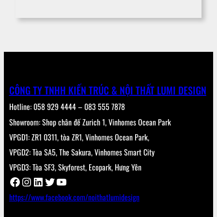
CÔNG TY TNHH KIẾN TRÚC & NỘI THẤT LUMI DESIGN
Hotline: 058 929 4444 – 083 555 7878
Showroom: Shop chân đế Zurich 1, Vinhomes Ocean Park
VPGD1: ZR1 0311, tòa ZR1, Vinhomes Ocean Park,
VPGD2: Tòa SA5, The Sakura, Vinhomes Smart City
VPGD3: Tòa SF3, Skyforest, Ecopark, Hưng Yên
Facebook
Instagram
LinkedIn
Twitter
YouTube
https://www.facebook.com/noithatlumidesign