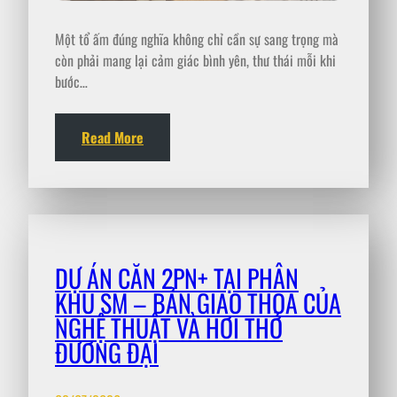
Một tổ ấm đúng nghĩa không chỉ cần sự sang trọng mà
còn phải mang lại cảm giác bình yên, thư thái mỗi khi
bước…
Read More
DỰ ÁN CĂN 2PN+ TẠI PHÂN
KHU SM – BẢN GIAO THOA CỦA
NGHỆ THUẬT VÀ HƠI THỞ
ĐƯƠNG ĐẠI