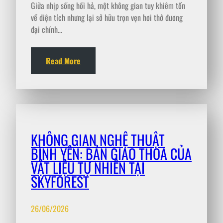
Giữa nhịp sống hối hả, một không gian tuy khiêm tốn
về diện tích nhưng lại sở hữu trọn vẹn hơi thở đương
đại chính…
Read More
KHÔNG GIAN NGHỆ THUẬT
BÌNH YÊN: BẢN GIAO THOA CỦA
VẬT LIỆU TỰ NHIÊN TẠI
SKYFOREST
26/06/2026