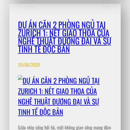
DỰ ÁN CĂN 2 PHÒNG NGỦ TẠI
ZURICH 1: NÉT GIAO THOA CỦA
NGHỆ THUẬT ĐƯƠNG ĐẠI VÀ SỰ
TINH TẾ ĐỘC BẢN
25/06/2026
Giữa nhịp sống hối hả, một không gian sống mang đậm