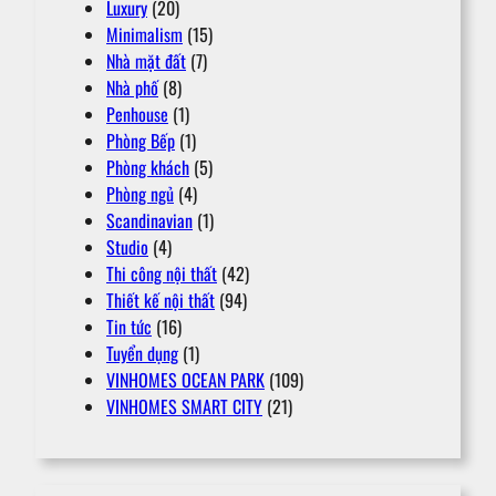
Luxury
(20)
Minimalism
(15)
Nhà mặt đất
(7)
Nhà phố
(8)
Penhouse
(1)
Phòng Bếp
(1)
Phòng khách
(5)
Phòng ngủ
(4)
Scandinavian
(1)
Studio
(4)
Thi công nội thất
(42)
Thiết kế nội thất
(94)
Tin tức
(16)
Tuyển dụng
(1)
VINHOMES OCEAN PARK
(109)
VINHOMES SMART CITY
(21)