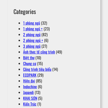
Categories
1 phòng ngủ
(32)
1 phòng ngủ +
(23)
2 phòng ngủ
(82)
2 phòng ngủ +
(6)
3 phòng ngủ
(27)
Ảnh thực tế công trình
(49)
Biệt thự
(10)
Chung cư
(15)
Công trình tiêu biểu
(14)
ECOPARK
(29)
Hiện đại
(85)
Indochine
(6)
Japandi
(13)
KHAI SƠN
(5)
Kiến Trúc
(1)