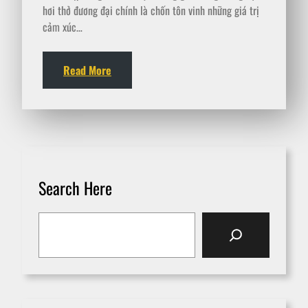
hơi thở đương đại chính là chốn tôn vinh những giá trị
cảm xúc…
Read More
Search Here
S
e
a
r
c
h