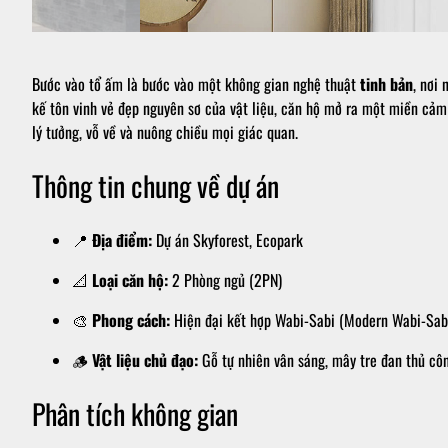
Bước vào tổ ấm là bước vào một không gian nghệ thuật
tinh bản
, nơi 
kế tôn vinh vẻ đẹp nguyên sơ của vật liệu, căn hộ mở ra một miền cả
lý tưởng, vỗ về và nuông chiều mọi giác quan.
Thông tin chung về dự án
📍
Địa điểm:
Dự án Skyforest, Ecopark
📐
Loại căn hộ:
2 Phòng ngủ (2PN)
🎨
Phong cách:
Hiện đại kết hợp Wabi-Sabi (Modern Wabi-Sab
🪵
Vật liệu chủ đạo:
Gỗ tự nhiên vân sáng, mây tre đan thủ công
Phân tích không gian