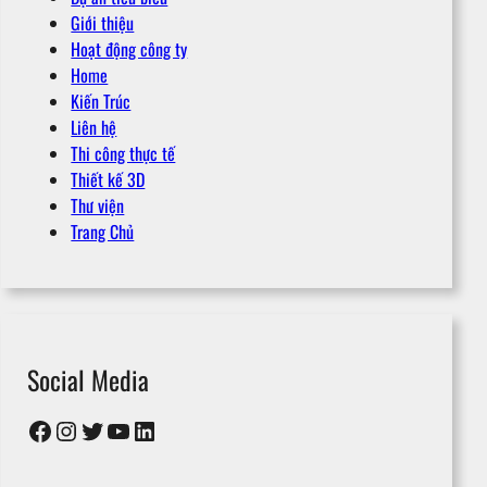
Giới thiệu
Hoạt động công ty
Home
Kiến Trúc
Liên hệ
Thi công thực tế
Thiết kế 3D
Thư viện
Trang Chủ
Social Media
Facebook
Instagram
Twitter
YouTube
LinkedIn