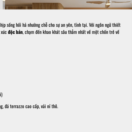
nhịp sống hối hả nhường chỗ cho sự an yên, tĩnh tại. Với ngôn ngữ thiết
m xúc
độc bản
, chạm đến khao khát sâu thẳm nhất về một chốn trở về
i)
, đá terrazzo cao cấp, vải nỉ thô.