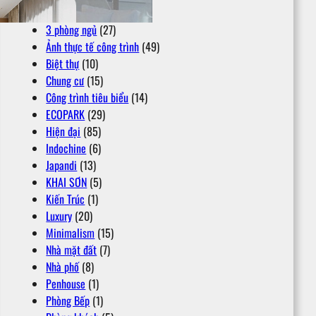
2 phòng ngủ +
(6)
3 phòng ngủ
(27)
Ảnh thực tế công trình
(49)
Biệt thự
(10)
Chung cư
(15)
Công trình tiêu biểu
(14)
ECOPARK
(29)
Hiện đại
(85)
Indochine
(6)
Japandi
(13)
KHAI SƠN
(5)
Kiến Trúc
(1)
Luxury
(20)
Minimalism
(15)
Nhà mặt đất
(7)
Nhà phố
(8)
Penhouse
(1)
Phòng Bếp
(1)