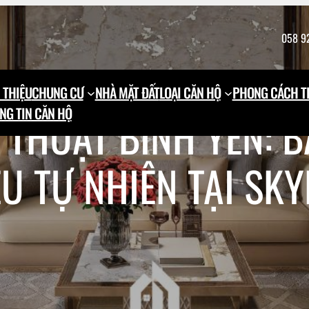
058 9
 THIỆU
CHUNG CƯ
NHÀ MẶT ĐẤT
LOẠI CĂN HỘ
PHONG CÁCH TH
NG TIN CĂN HỘ
 THUẬT BÌNH YÊN: B
ỆU TỰ NHIÊN TẠI SK