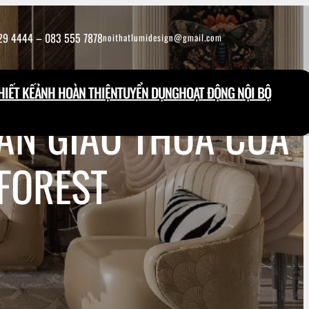
29 4444 – 083 555 7878
noithatlumidesign@gmail.com
IẾT KẾ
ẢNH HOÀN THIỆN
TUYỂN DỤNG
HOẠT ĐỘNG NỘI BỘ
ẢN GIAO THOA CỦA
YFOREST