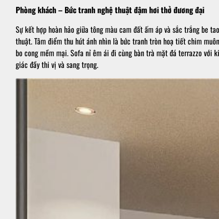
Phòng khách – Bức tranh nghệ thuật đậm hơi thở đương đại
Sự kết hợp hoàn hảo giữa tông màu cam đất ấm áp và sắc trắng be ta
thuật. Tâm điểm thu hút ánh nhìn là bức tranh tròn hoạ tiết chim muô
bo cong mềm mại. Sofa nỉ êm ái đi cùng bàn trà mặt đá terrazzo với ki
giác đầy thi vị và sang trọng.