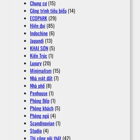
Chung cư
(15)
Công trình tiêu biểu
(14)
ECOPARK
(29)
Hiện đại
(85)
Indochine
(6)
Japandi
(13)
KHAI SƠN
(5)
Kiến Trúc
(1)
Luxury
(20)
Minimalism
(15)
Nhà mặt đất
(7)
Nhà phố
(8)
Penhouse
(1)
Phòng Bếp
(1)
Phòng khách
(5)
Phòng ngủ
(4)
Scandinavian
(1)
Studio
(4)
Thi công nội thất
(42)