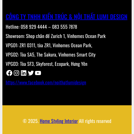
CÔNG TY TNHH KIẾN TRÚC & NỘI THẤT LUMI DESIGN
Hotline: 058 929 4444 – 083 555 7878
Showroom: Shop chân đế Zurich 1, Vinhomes Ocean Park
VPGD1: ZR1 0311, tòa ZR1, Vinhomes Ocean Park,
VPGD2: Tòa SA5, The Sakura, Vinhomes Smart City
VPGD3: Tòa SF3, Skyforest, Ecopark, Hưng Yên
Facebook
Instagram
LinkedIn
Twitter
YouTube
https://www.facebook.com/noithatlumidesign
© 2025.
Home Styling Interior
All rights reserved