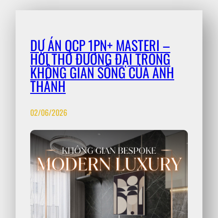
DỰ ÁN OCP 1PN+ MASTERI –
HƠI THỞ ĐƯƠNG ĐẠI TRONG
KHÔNG GIAN SỐNG CỦA ANH
THÀNH
02/06/2026