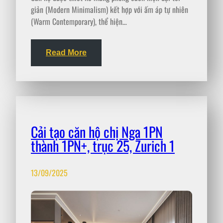
giản (Modern Minimalism) kết hợp với ấm áp tự nhiên
(Warm Contemporary), thể hiện…
Read More
Cải tạo căn hộ chị Nga 1PN
thành 1PN+, trục 25, Zurich 1
13/09/2025