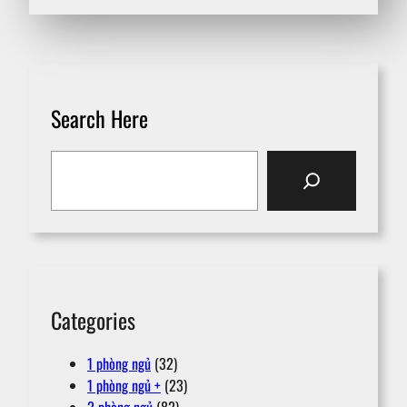
Search Here
S
e
a
r
c
h
Categories
1 phòng ngủ
(32)
1 phòng ngủ +
(23)