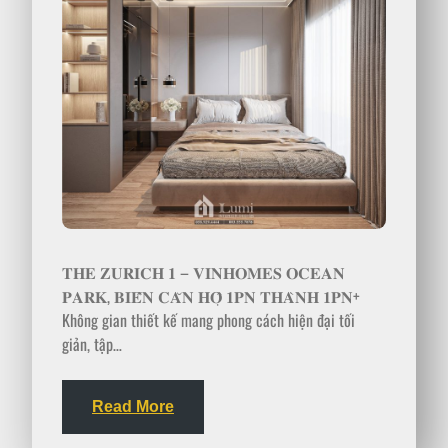
𝐓𝐇𝐄 𝐙𝐔𝐑𝐈𝐂𝐇 𝟏 – 𝐕𝐈𝐍𝐇𝐎𝐌𝐄𝐒 𝐎𝐂𝐄𝐀𝐍
𝐏𝐀𝐑𝐊, 𝐁𝐈𝐄̂́𝐍 𝐂𝐀̆𝐍 𝐇𝐎̣̂ 𝟏𝐏𝐍 𝐓𝐇𝐀̀𝐍𝐇 𝟏𝐏𝐍+
Không gian thiết kế mang phong cách hiện đại tối
giản, tập…
Read More