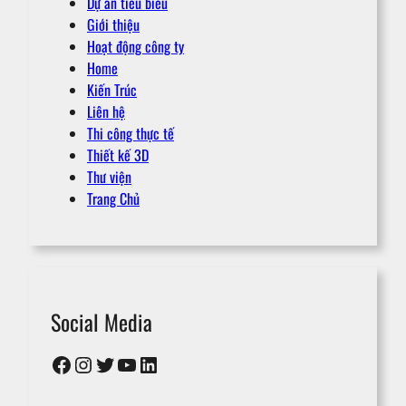
Dự án tiêu biểu
Giới thiệu
Hoạt động công ty
Home
Kiến Trúc
Liên hệ
Thi công thực tế
Thiết kế 3D
Thư viện
Trang Chủ
Social Media
Facebook
Instagram
Twitter
YouTube
LinkedIn