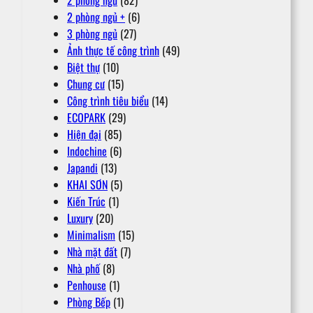
2 phòng ngủ
(82)
2 phòng ngủ +
(6)
3 phòng ngủ
(27)
Ảnh thực tế công trình
(49)
Biệt thự
(10)
Chung cư
(15)
Công trình tiêu biểu
(14)
ECOPARK
(29)
Hiện đại
(85)
Indochine
(6)
Japandi
(13)
KHAI SƠN
(5)
Kiến Trúc
(1)
Luxury
(20)
Minimalism
(15)
Nhà mặt đất
(7)
Nhà phố
(8)
Penhouse
(1)
Phòng Bếp
(1)