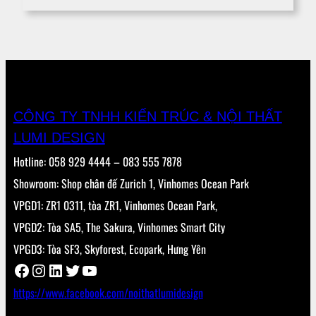
CÔNG TY TNHH KIẾN TRÚC & NỘI THẤT
LUMI DESIGN
Hotline: 058 929 4444 – 083 555 7878
Showroom: Shop chân đế Zurich 1, Vinhomes Ocean Park
VPGD1: ZR1 0311, tòa ZR1, Vinhomes Ocean Park,
VPGD2: Tòa SA5, The Sakura, Vinhomes Smart City
VPGD3: Tòa SF3, Skyforest, Ecopark, Hưng Yên
Facebook
Instagram
LinkedIn
Twitter
YouTube
https://www.facebook.com/noithatlumidesign