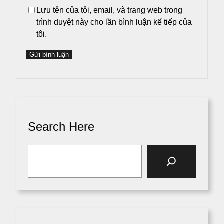
Lưu tên của tôi, email, và trang web trong
trình duyệt này cho lần bình luận kế tiếp của
tôi.
Search Here
S
e
a
r
c
h