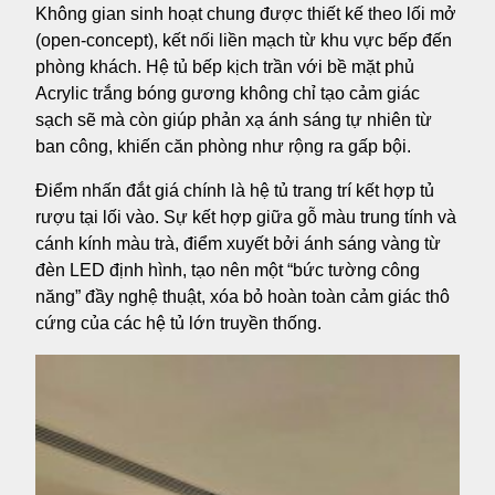
Không gian sinh hoạt chung được thiết kế theo lối mở
(open-concept), kết nối liền mạch từ khu vực bếp đến
phòng khách. Hệ tủ bếp kịch trần với bề mặt phủ
Acrylic trắng bóng gương không chỉ tạo cảm giác
sạch sẽ mà còn giúp phản xạ ánh sáng tự nhiên từ
ban công, khiến căn phòng như rộng ra gấp bội.
Điểm nhấn đắt giá chính là hệ tủ trang trí kết hợp tủ
rượu tại lối vào. Sự kết hợp giữa gỗ màu trung tính và
cánh kính màu trà, điểm xuyết bởi ánh sáng vàng từ
đèn LED định hình, tạo nên một “bức tường công
năng” đầy nghệ thuật, xóa bỏ hoàn toàn cảm giác thô
cứng của các hệ tủ lớn truyền thống.