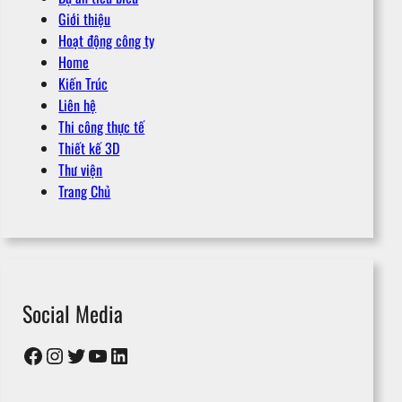
Giới thiệu
Hoạt động công ty
Home
Kiến Trúc
Liên hệ
Thi công thực tế
Thiết kế 3D
Thư viện
Trang Chủ
Social Media
Facebook
Instagram
Twitter
YouTube
LinkedIn