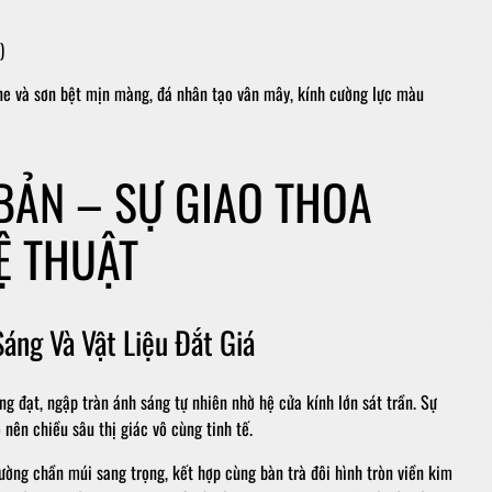
)
e và sơn bệt mịn màng, đá nhân tạo vân mây, kính cường lực màu
BẢN – SỰ GIAO THOA
Ệ THUẬT
ng Và Vật Liệu Đắt Giá
 đạt, ngập tràn ánh sáng tự nhiên nhờ hệ cửa kính lớn sát trần. Sự
nên chiều sâu thị giác vô cùng tinh tế.
ờng chần múi sang trọng, kết hợp cùng bàn trà đôi hình tròn viền kim