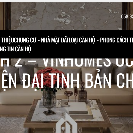
058 9
 THIỆU
CHUNG CƯ
NHÀ MẶT ĐẤT
LOẠI CĂN HỘ
PHONG CÁCH TH
NG TIN CĂN HỘ
CH 2 – VINHOMES OC
ỆN ĐẠI TINH BẢN C