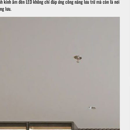
 cánh kính âm đèn LED không chỉ đáp ứng công năng lưu trữ mà còn là nơi
ng lưu.