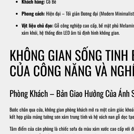
Khách hàng:
Cô Bé
Phong cách:
Hiện đại – Tối giản Đương đại (Modern Minimalist
Vật liệu chủ đạo:
Gỗ công nghiệp cao cấp, bề mặt phủ Melamin
xám khói, hệ thống đèn LED âm tủ định hình không gian.
KHÔNG GIAN SỐNG TINH 
CỦA CÔNG NĂNG VÀ NGH
Phòng Khách – Bản Giao Hưởng Của Ánh Sá
Bước chân qua cửa, không gian phòng khách mở ra một cảm giác khoáng
kết hợp giữa mảng tường sơn xám trung tính và hệ vách nan gỗ dọc tạo 
Tâm điểm của căn phòng là chiếc sofa da màu xám xước cao cấp với đư