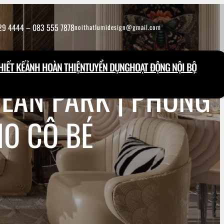
29 4444 – 083 555 7878
noithatlumidesign@gmail.com
IẾT KẾ
ẢNH HOÀN THIỆN
TUYỂN DỤNG
HOẠT ĐỘNG NỘI BỘ
EAN PARK | PHONG
HO CÔ BÉ