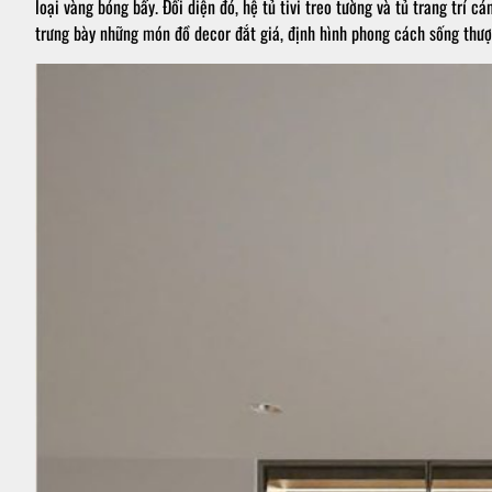
loại vàng bóng bẩy. Đối diện đó, hệ tủ tivi treo tường và tủ trang trí
trưng bày những món đồ decor đắt giá, định hình phong cách sống thượ