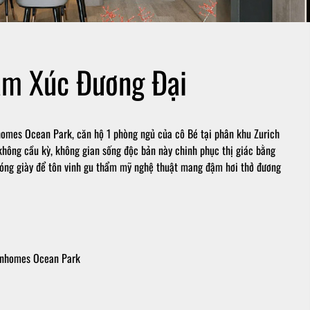
ảm Xúc Đương Đại
homes Ocean Park, căn hộ 1 phòng ngủ của cô Bé tại phân khu Zurich
 không cầu kỳ, không gian sống độc bản này chinh phục thị giác bằng
i đóng giày để tôn vinh gu thẩm mỹ nghệ thuật mang đậm hơi thở đương
Vinhomes Ocean Park