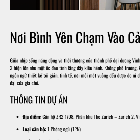
Nơi Bình Yên Chạm Vào C
Giữa nhịp sống năng động và thời thượng của thành phố đại dương Vin
2 hiện lên như một ốc đảo tĩnh lặng đầy kiêu hãnh. Không phô trương,
ngôn ngữ thiết kế tối giản, tinh tế, nơi mỗi mét vuông đều được đo n
đại của gia chủ.
THÔNG TIN DỰ ÁN
Địa điểm:
Căn hộ ZR2 1708, Phân khu The Zurich – Zurich 2, 
Loại căn hộ:
1 Phòng ngủ (1PN)