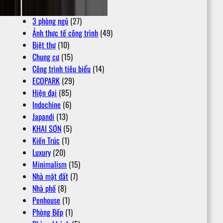
2 phòng ngủ +
(6)
3 phòng ngủ
(27)
Ảnh thực tế công trình
(49)
Biệt thự
(10)
Chung cư
(15)
Công trình tiêu biểu
(14)
ECOPARK
(29)
Hiện đại
(85)
Indochine
(6)
Japandi
(13)
KHAI SƠN
(5)
Kiến Trúc
(1)
Luxury
(20)
Minimalism
(15)
Nhà mặt đất
(7)
Nhà phố
(8)
Penhouse
(1)
Phòng Bếp
(1)