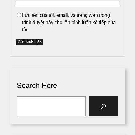
Lưu tên của tôi, email, và trang web trong
trình duyệt này cho lần bình luận kế tiếp của
tôi.
Search Here
S
e
a
r
c