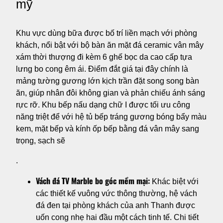
mỹ
Khu vực dùng bữa được bố trí liền mạch với phòng
khách, nổi bật với bộ bàn ăn mặt đá ceramic vân mây
xám thời thượng đi kèm 6 ghế bọc da cao cấp tựa
lưng bo cong êm ái. Điểm đắt giá tại đây chính là
mảng tường gương lớn kịch trần đặt song song bàn
ăn, giúp nhân đôi không gian và phản chiếu ánh sáng
rực rỡ. Khu bếp nấu dạng chữ I được tối ưu công
năng triệt để với hệ tủ bếp tráng gương bóng bẩy màu
kem, mặt bếp và kính ốp bếp bằng đá vân mây sang
trọng, sạch sẽ
.
Vách đá TV Marble bo góc mềm mại:
Khác biệt với
các thiết kế vuông vức thông thường, hệ vách
đá đen tại phòng khách của anh Thanh được
uốn cong nhẹ hai đầu một cách tinh tế. Chi tiết