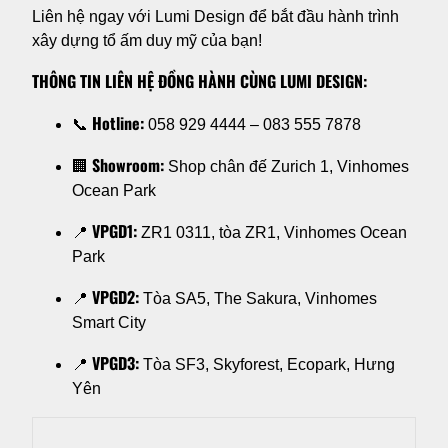
Liên hệ ngay với Lumi Design để bắt đầu hành trình
xây dựng tổ ấm duy mỹ của bạn!
THÔNG TIN LIÊN HỆ ĐỒNG HÀNH CÙNG LUMI DESIGN:
Hotline:
📞
058 929 4444 – 083 555 7878
Showroom:
🏢
Shop chân đế Zurich 1, Vinhomes
Ocean Park
VPGD1:
📍
ZR1 0311, tòa ZR1, Vinhomes Ocean
Park
VPGD2:
📍
Tòa SA5, The Sakura, Vinhomes
Smart City
VPGD3:
📍
Tòa SF3, Skyforest, Ecopark, Hưng
Yên