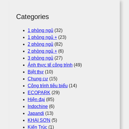
h
Categories
1 phòng ngủ
(32)
1 phòng ngủ +
(23)
2 phòng ngủ
(82)
2 phòng ngủ +
(6)
3 phòng ngủ
(27)
Ảnh thực tế công trình
(49)
Biệt thự
(10)
Chung cư
(15)
Công trình tiêu biểu
(14)
ECOPARK
(29)
Hiện đại
(85)
Indochine
(6)
Japandi
(13)
KHAI SƠN
(5)
Kiến Trúc
(1)