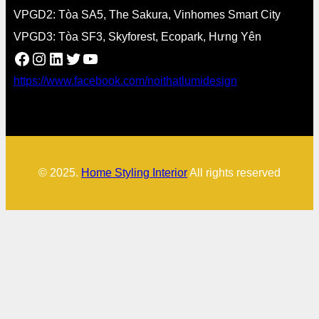
VPGD2: Tòa SA5, The Sakura, Vinhomes Smart City
VPGD3: Tòa SF3, Skyforest, Ecopark, Hưng Yên
Facebook
Instagram
LinkedIn
Twitter
YouTube
https://www.facebook.com/noithatlumidesign
© 2025.
Home Styling Interior
All rights reserved