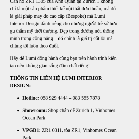
Căn hộ ZR1 1305 của Anh Quân tại Zurich 1 không
chỉ là một sản phẩm thiết kế nội thất đơn thuần, mà đó
là giải pháp may đo cao cấp (Bespoke) mà Lumi
Interior Design dành riêng cho những người trẻ sở hữu
gu thẩm mỹ thời thượng. Đẹp trong đường nét, thông
minh trong công năng – đó chính là giá trị cốt lõi mà
chúng tôi luôn theo đuổi.
Hãy để Lumi đồng hành cùng bạn trên hành trình kiến
tạo nên không gian sống đậm chất riêng!
THÔNG TIN LIÊN HỆ LUMI INTERIOR
DESIGN:
Hotline:
058 929 4444 – 083 555 7878
Showroom:
Shop chân đế Zurich 1, Vinhomes
Ocean Park
VPGD1:
ZR1 0311, tòa ZR1, Vinhomes Ocean
Park