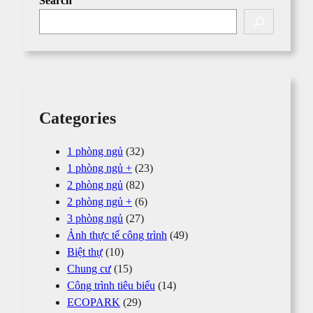
Search
Categories
1 phòng ngủ
(32)
1 phòng ngủ +
(23)
2 phòng ngủ
(82)
2 phòng ngủ +
(6)
3 phòng ngủ
(27)
Ảnh thực tế công trình
(49)
Biệt thự
(10)
Chung cư
(15)
Công trình tiêu biểu
(14)
ECOPARK
(29)