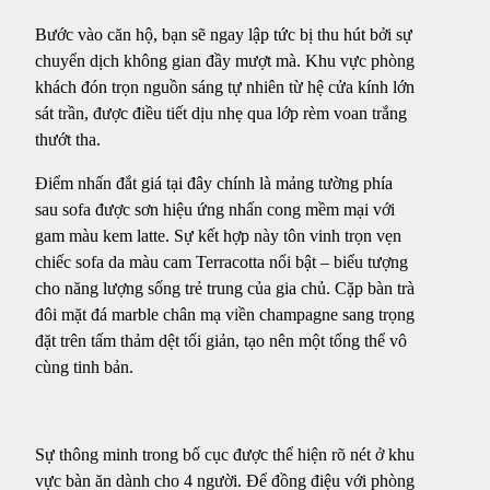
Bước vào căn hộ, bạn sẽ ngay lập tức bị thu hút bởi sự
chuyển dịch không gian đầy mượt mà. Khu vực phòng
khách đón trọn nguồn sáng tự nhiên từ hệ cửa kính lớn
sát trần, được điều tiết dịu nhẹ qua lớp rèm voan trắng
thướt tha.
Điểm nhấn đắt giá tại đây chính là mảng tường phía
sau sofa được sơn hiệu ứng nhấn cong mềm mại với
gam màu kem latte. Sự kết hợp này tôn vinh trọn vẹn
chiếc sofa da màu cam Terracotta nổi bật – biểu tượng
cho năng lượng sống trẻ trung của gia chủ. Cặp bàn trà
đôi mặt đá marble chân mạ viền champagne sang trọng
đặt trên tấm thảm dệt tối giản, tạo nên một tổng thể vô
cùng tinh bản.
Sự thông minh trong bố cục được thể hiện rõ nét ở khu
vực bàn ăn dành cho 4 người. Để đồng điệu với phòng