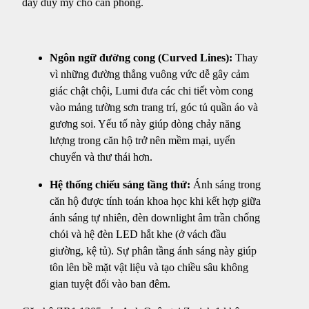
đầy duy mỹ cho căn phòng.
Ngôn ngữ đường cong (Curved Lines):
Thay
vì những đường thẳng vuông vức dễ gây cảm
giác chật chội, Lumi đưa các chi tiết vòm cong
vào mảng tường sơn trang trí, góc tủ quần áo và
gương soi. Yếu tố này giúp dòng chảy năng
lượng trong căn hộ trở nên mềm mại, uyển
chuyển và thư thái hơn.
Hệ thống chiếu sáng tầng thứ:
Ánh sáng trong
căn hộ được tính toán khoa học khi kết hợp giữa
ánh sáng tự nhiên, đèn downlight âm trần chống
chói và hệ đèn LED hắt khe (ở vách đầu
giường, kệ tủ). Sự phân tầng ánh sáng này giúp
tôn lên bề mặt vật liệu và tạo chiều sâu không
gian tuyệt đối vào ban đêm.