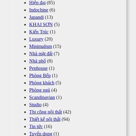
Hiện đại
(85)
Indochine
(6)
Japandi
(13)
KHAI SƠN
(5)
Kiến Trúc
(1)
Luxury
(20)
Minimalism
(15)
Nhà mặt đất
(7)
Nhà phố
(8)
Penhouse
(1)
Phòng Bếp
(1)
Phòng khách
(5)
Phòng ngủ
(4)
Scandinavian
(1)
Studio
(4)
Thi công nội thất
(42)
Thiết kế nội thất
(94)
Tin tức
(16)
Tuyển dụng
(1)