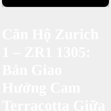
Căn Hộ Zurich
1 – ZR1 1305:
Bản Giao
Hưởng Cam
Terracotta Giữa