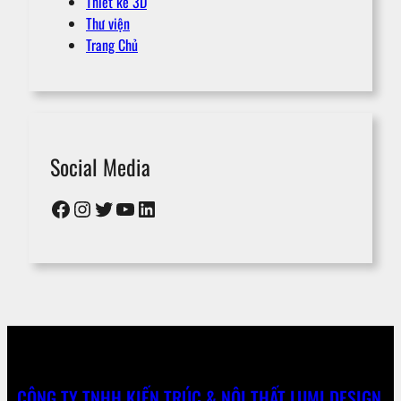
Thiết kế 3D
Thư viện
Trang Chủ
Social Media
Facebook
Instagram
Twitter
YouTube
LinkedIn
CÔNG TY TNHH KIẾN TRÚC & NỘI THẤT LUMI DESIGN