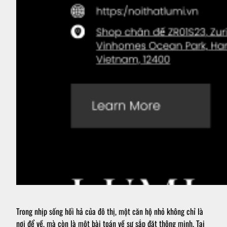
Trong nhịp sống hối hả của đô thị, một căn hộ nhỏ không chỉ là
nơi để về, mà còn là một bài toán về sự sắp đặt thông minh. Tại