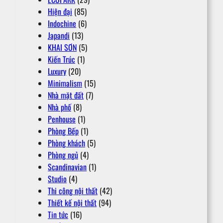
Hiện đại
(85)
Indochine
(6)
Japandi
(13)
KHAI SƠN
(5)
Kiến Trúc
(1)
Luxury
(20)
Minimalism
(15)
Nhà mặt đất
(7)
Nhà phố
(8)
Penhouse
(1)
Phòng Bếp
(1)
Phòng khách
(5)
Phòng ngủ
(4)
Scandinavian
(1)
Studio
(4)
Thi công nội thất
(42)
Thiết kế nội thất
(94)
Tin tức
(16)