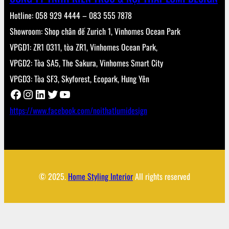
Hotline: 058 929 4444 – 083 555 7878
Showroom: Shop chân đế Zurich 1, Vinhomes Ocean Park
VPGD1: ZR1 0311, tòa ZR1, Vinhomes Ocean Park,
VPGD2: Tòa SA5, The Sakura, Vinhomes Smart City
VPGD3: Tòa SF3, Skyforest, Ecopark, Hưng Yên
Facebook
Instagram
LinkedIn
Twitter
YouTube
https://www.facebook.com/noithatlumidesign
© 2025.
Home Styling Interior
All rights reserved