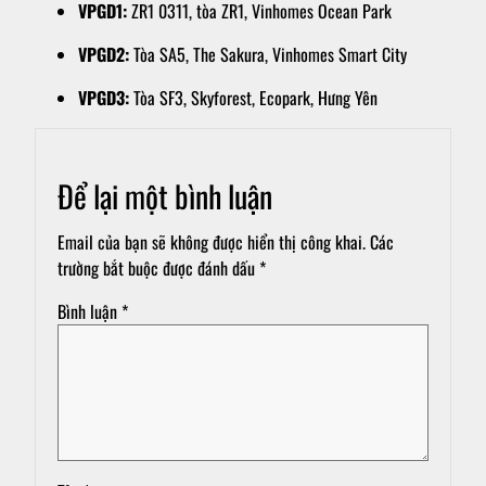
VPGD1:
ZR1 0311, tòa ZR1, Vinhomes Ocean Park
VPGD2:
Tòa SA5, The Sakura, Vinhomes Smart City
VPGD3:
Tòa SF3, Skyforest, Ecopark, Hưng Yên
Để lại một bình luận
Email của bạn sẽ không được hiển thị công khai.
Các
trường bắt buộc được đánh dấu
*
Bình luận
*