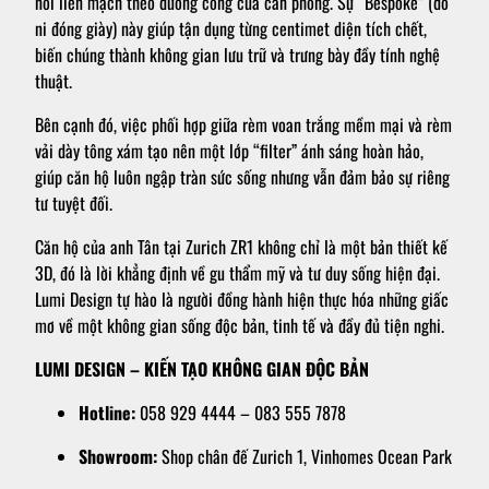
nối liền mạch theo đường cong của căn phòng. Sự “Bespoke” (đo
ni đóng giày) này giúp tận dụng từng centimet diện tích chết,
biến chúng thành không gian lưu trữ và trưng bày đầy tính nghệ
thuật.
Bên cạnh đó, việc phối hợp giữa rèm voan trắng mềm mại và rèm
vải dày tông xám tạo nên một lớp “filter” ánh sáng hoàn hảo,
giúp căn hộ luôn ngập tràn sức sống nhưng vẫn đảm bảo sự riêng
tư tuyệt đối.
Căn hộ của anh Tân tại Zurich ZR1 không chỉ là một bản thiết kế
3D, đó là lời khẳng định về gu thẩm mỹ và tư duy sống hiện đại.
Lumi Design tự hào là người đồng hành hiện thực hóa những giấc
mơ về một không gian sống độc bản, tinh tế và đầy đủ tiện nghi.
LUMI DESIGN – KIẾN TẠO KHÔNG GIAN ĐỘC BẢN
Hotline:
058 929 4444 – 083 555 7878
Showroom:
Shop chân đế Zurich 1, Vinhomes Ocean Park