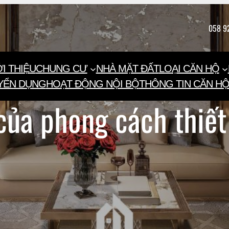
058 9
I THIỆU
CHUNG CƯ
NHÀ MẶT ĐẤT
LOẠI CĂN HỘ
YỂN DỤNG
HOẠT ĐỘNG NỘI BỘ
THÔNG TIN CĂN H
của phong cách thiết