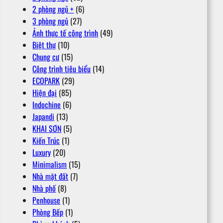
2 phòng ngủ +
(6)
3 phòng ngủ
(27)
Ảnh thực tế công trình
(49)
Biệt thự
(10)
Chung cư
(15)
Công trình tiêu biểu
(14)
ECOPARK
(29)
Hiện đại
(85)
Indochine
(6)
Japandi
(13)
KHAI SƠN
(5)
Kiến Trúc
(1)
Luxury
(20)
Minimalism
(15)
Nhà mặt đất
(7)
Nhà phố
(8)
Penhouse
(1)
Phòng Bếp
(1)