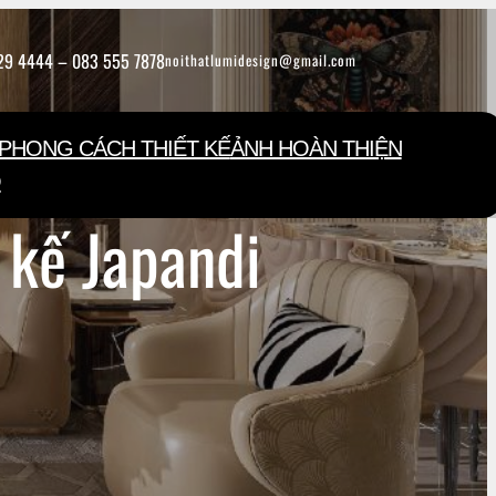
29 4444 – 083 555 7878
noithatlumidesign@gmail.com
PHONG CÁCH THIẾT KẾ
ẢNH HOÀN THIỆN
Ộ
 kế Japandi