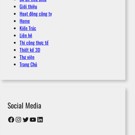
Giới thiệu
Hoạt động công ty
Home
Kiến Trúc
Liên hệ
Thi công thực tế
Thiết kế 3D
Thư viện
Trang Chủ
Social Media
Facebook
Instagram
Twitter
YouTube
LinkedIn