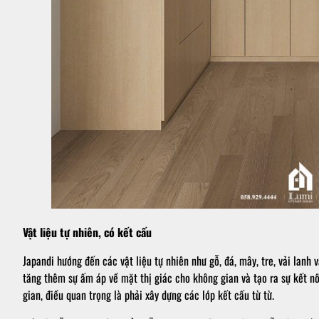
Vật liệu tự nhiên, có kết cấu
Japandi hướng đến các vật liệu tự nhiên như gỗ, đá, mây, tre, vải lanh 
tăng thêm sự ấm áp về mặt thị giác cho không gian và tạo ra sự kết nố
gian, điều quan trọng là phải xây dựng các lớp kết cấu từ từ.