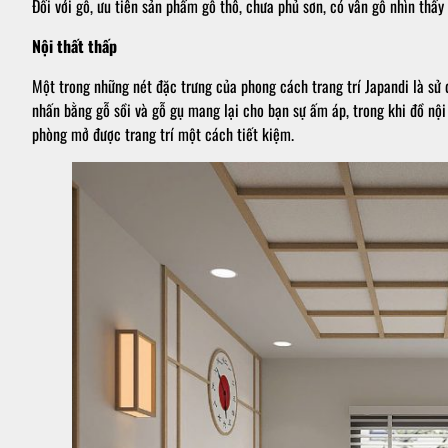
Đối với gỗ, ưu tiên sản phẩm gỗ thô, chưa phủ sơn, có vân gỗ nhìn thấy
Nội thất thấp
Một trong những nét đặc trưng của phong cách trang trí Japandi là sử
nhấn bằng gỗ sồi và gỗ gụ mang lại cho bạn sự ấm áp, trong khi đồ nội
phòng mở được trang trí một cách tiết kiệm.