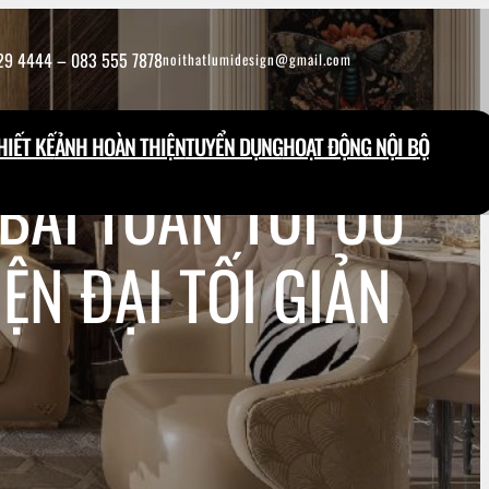
29 4444 – 083 555 7878
noithatlumidesign@gmail.com
IẾT KẾ
ẢNH HOÀN THIỆN
TUYỂN DỤNG
HOẠT ĐỘNG NỘI BỘ
BÀI TOÁN TỐI ƯU
N ĐẠI TỐI GIẢN