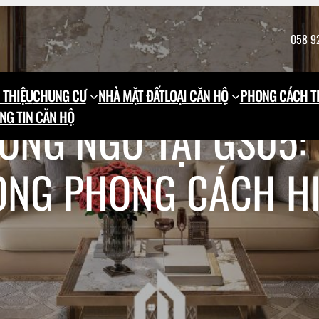
058 9
 THIỆU
CHUNG CƯ
NHÀ MẶT ĐẤT
LOẠI CĂN HỘ
PHONG CÁCH TH
NG TIN CĂN HỘ
ÒNG NGỦ TẠI GS05: 
NG PHONG CÁCH HIỆ