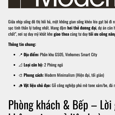
Giữa nhịp sống đô thị hối hả, một không gian sống khéo léo gạt bỏ đi 
sạc tinh thần lý tưởng nhất. Mang đậm
hơi thở đương đại
, dự án căn 
chất”, nơi sự duy mỹ khắt khe
giao thoa
cùng tư duy
tối ưu công năn
Thông tin chung:
📍
Địa điểm:
Phân khu GS05, Vinhomes Smart City
📐
Loại căn hộ:
2 Phòng ngủ
🎨
Phong cách:
Modern Minimalism (Hiện đại, tối giản)
🪵
Vật liệu chủ đạo:
Gỗ công nghiệp phủ mờ tone xám/be, đá ma
Phòng khách & Bếp – Lời 