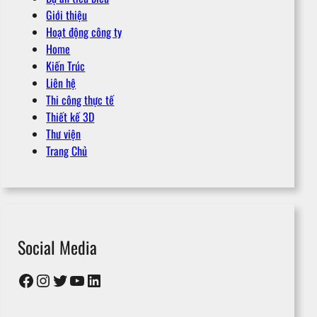
Giới thiệu
Hoạt động công ty
Home
Kiến Trúc
Liên hệ
Thi công thực tế
Thiết kế 3D
Thư viện
Trang Chủ
Social Media
Facebook
Instagram
Twitter
YouTube
LinkedIn