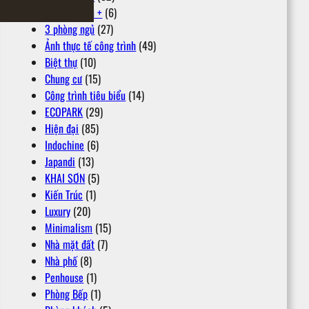
2 phòng ngủ +
(6)
3 phòng ngủ
(27)
Ảnh thực tế công trình
(49)
Biệt thự
(10)
Chung cư
(15)
Công trình tiêu biểu
(14)
ECOPARK
(29)
Hiện đại
(85)
Indochine
(6)
Japandi
(13)
KHAI SƠN
(5)
Kiến Trúc
(1)
Luxury
(20)
Minimalism
(15)
Nhà mặt đất
(7)
Nhà phố
(8)
Penhouse
(1)
Phòng Bếp
(1)