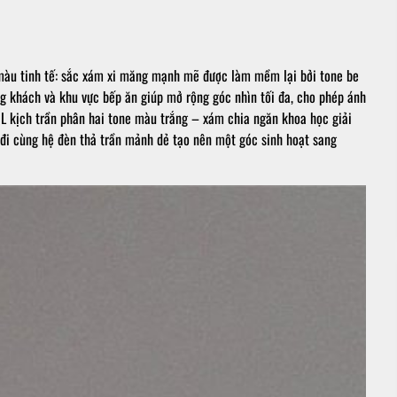
i màu tinh tế: sắc xám xi măng mạnh mẽ được làm mềm lại bởi tone be
ng khách và khu vực bếp ăn giúp mở rộng góc nhìn tối đa, cho phép ánh
 L kịch trần phân hai tone màu trắng – xám chia ngăn khoa học giải
g đi cùng hệ đèn thả trần mảnh dẻ tạo nên một góc sinh hoạt sang