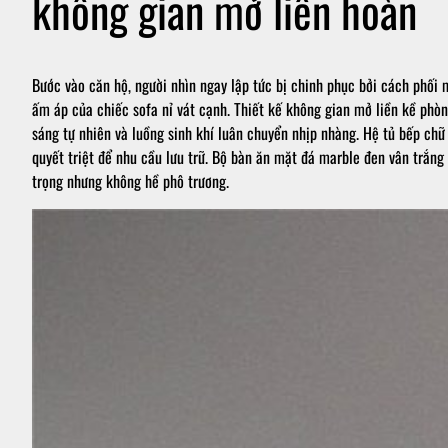
không gian mở liên hoàn
Bước vào căn hộ, người nhìn ngay lập tức bị chinh phục bởi cách phố
ấm áp của chiếc sofa nỉ vát cạnh. Thiết kế không gian mở liền kề phò
sáng tự nhiên và luồng sinh khí luân chuyển nhịp nhàng. Hệ tủ bếp chữ
quyết triệt để nhu cầu lưu trữ. Bộ bàn ăn mặt đá marble đen vân trắn
trọng nhưng không hề phô trương.