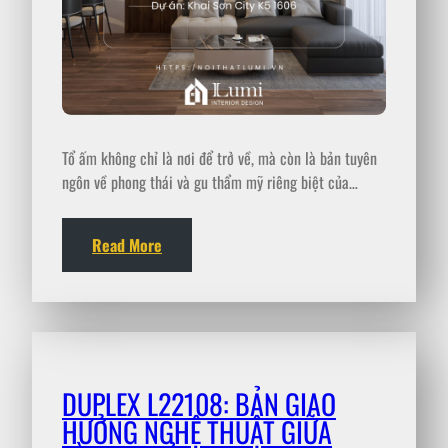
Tổ ấm không chỉ là nơi để trở về, mà còn là bản tuyên
ngôn về phong thái và gu thẩm mỹ riêng biệt của…
Read More
DUPLEX L22108: BẢN GIAO
HƯỞNG NGHỆ THUẬT GIỮA