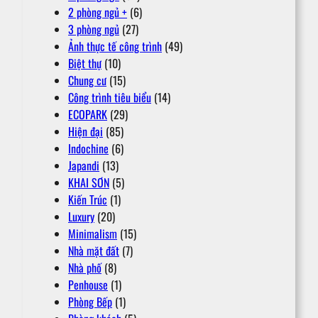
2 phòng ngủ +
(6)
3 phòng ngủ
(27)
Ảnh thực tế công trình
(49)
Biệt thự
(10)
Chung cư
(15)
Công trình tiêu biểu
(14)
ECOPARK
(29)
Hiện đại
(85)
Indochine
(6)
Japandi
(13)
KHAI SƠN
(5)
Kiến Trúc
(1)
Luxury
(20)
Minimalism
(15)
Nhà mặt đất
(7)
Nhà phố
(8)
Penhouse
(1)
Phòng Bếp
(1)