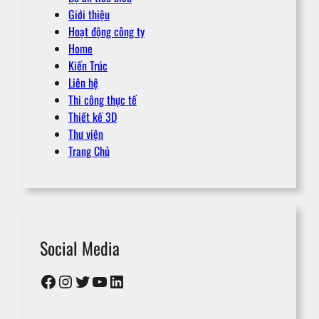
Giới thiệu
Hoạt động công ty
Home
Kiến Trúc
Liên hệ
Thi công thực tế
Thiết kế 3D
Thư viện
Trang Chủ
Social Media
Facebook
Instagram
Twitter
YouTube
LinkedIn