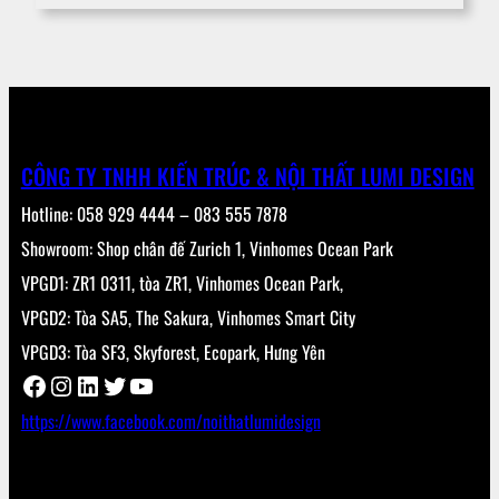
CÔNG TY TNHH KIẾN TRÚC & NỘI THẤT LUMI DESIGN
Hotline: 058 929 4444 – 083 555 7878
Showroom: Shop chân đế Zurich 1, Vinhomes Ocean Park
VPGD1: ZR1 0311, tòa ZR1, Vinhomes Ocean Park,
VPGD2: Tòa SA5, The Sakura, Vinhomes Smart City
VPGD3: Tòa SF3, Skyforest, Ecopark, Hưng Yên
Facebook
Instagram
LinkedIn
Twitter
YouTube
https://www.facebook.com/noithatlumidesign