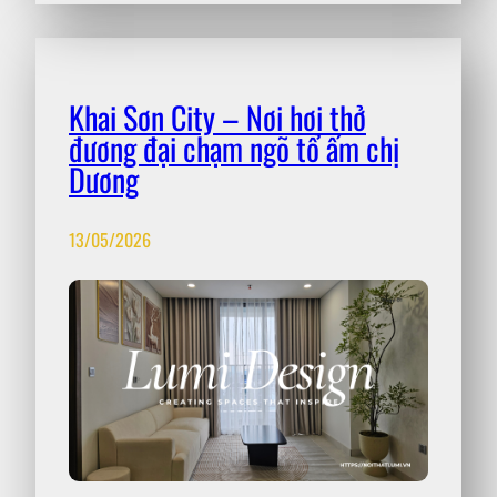
Khai Sơn City – Nơi hơi thở
đương đại chạm ngõ tổ ấm chị
Dương
13/05/2026