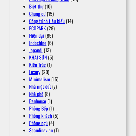
Biệt thự
(10)
Chung cư
(15)
Công trình tiêu biểu
(14)
ECOPARK
(29)
Hiện đại
(85)
Indochine
(6)
Japandi
(13)
KHAI SƠN
(5)
Kiến Trúc
(1)
Luxury
(20)
Minimalism
(15)
Nhà mặt đất
(7)
Nhà phố
(8)
Penhouse
(1)
Phòng Bếp
(1)
Phòng khách
(5)
Phòng ngủ
(4)
Scandinavian
(1)