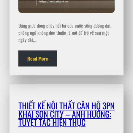
Đứng giữa dòng chảy hối hả của cuộc sống đương đại,
phòng ngủ không đơn thuần là nơi để trở về sau một
ngày dài,…
Read More
THIẾT KẾ NỘI THẤT CĂN HỘ 3PN
KHAI SON CITY – ANH HƯỜNG:
TUYỆT TÁC HIỆN THỰC