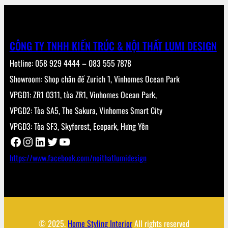
CÔNG TY TNHH KIẾN TRÚC & NỘI THẤT LUMI DESIGN
Hotline: 058 929 4444 – 083 555 7878
Showroom: Shop chân đế Zurich 1, Vinhomes Ocean Park
VPGD1: ZR1 0311, tòa ZR1, Vinhomes Ocean Park,
VPGD2: Tòa SA5, The Sakura, Vinhomes Smart City
VPGD3: Tòa SF3, Skyforest, Ecopark, Hưng Yên
Facebook
Instagram
LinkedIn
Twitter
YouTube
https://www.facebook.com/noithatlumidesign
© 2025.
Home Styling Interior
All rights reserved