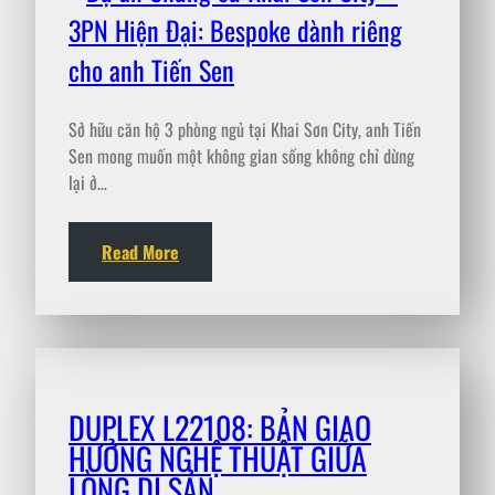
Sở hữu căn hộ 3 phòng ngủ tại Khai Sơn City, anh Tiến
Sen mong muốn một không gian sống không chỉ dừng
lại ở…
Read More
DUPLEX L22108: BẢN GIAO
HƯỞNG NGHỆ THUẬT GIỮA
LÒNG DI SẢN