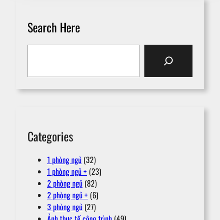
Search Here
S
e
a
r
c
h
Categories
1 phòng ngủ
(32)
1 phòng ngủ +
(23)
2 phòng ngủ
(82)
2 phòng ngủ +
(6)
3 phòng ngủ
(27)
Ảnh thực tế công trình
(49)