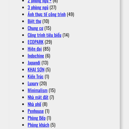
2 phòng ngủ +
(6)
3 phòng ngủ
(27)
Ảnh thực tế công trình
(49)
Biệt thự
(10)
Chung cư
(15)
Công trình tiêu biểu
(14)
ECOPARK
(29)
Hiện đại
(85)
Indochine
(6)
Japandi
(13)
KHAI SƠN
(5)
Kiến Trúc
(1)
Luxury
(20)
Minimalism
(15)
Nhà mặt đất
(7)
Nhà phố
(8)
Penhouse
(1)
Phòng Bếp
(1)
Phòng khách
(5)