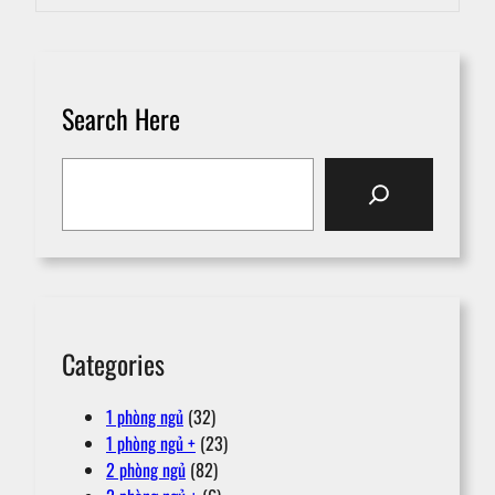
Search Here
S
e
a
r
c
h
Categories
1 phòng ngủ
(32)
1 phòng ngủ +
(23)
2 phòng ngủ
(82)