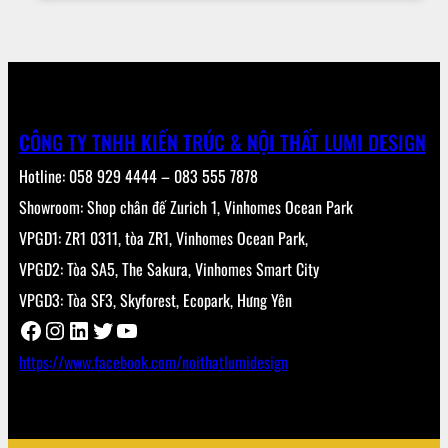
CÔNG TY TNHH KIẾN TRÚC & NỘI THẤT LUMI DESIGN
Hotline: 058 929 4444 – 083 555 7878
Showroom: Shop chân đế Zurich 1, Vinhomes Ocean Park
VPGD1: ZR1 0311, tòa ZR1, Vinhomes Ocean Park,
VPGD2: Tòa SA5, The Sakura, Vinhomes Smart City
VPGD3: Tòa SF3, Skyforest, Ecopark, Hưng Yên
Facebook
Instagram
LinkedIn
Twitter
YouTube
https://www.facebook.com/noithatlumidesign