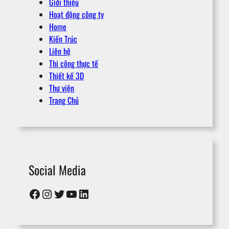
Giới thiệu
Hoạt động công ty
Home
Kiến Trúc
Liên hệ
Thi công thực tế
Thiết kế 3D
Thư viện
Trang Chủ
Social Media
Facebook
Instagram
Twitter
YouTube
LinkedIn