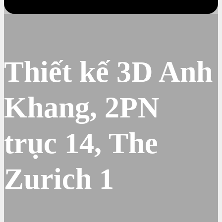
Thiết kế 3D Anh
Khang, 2PN
trục 14, The
Zurich 1