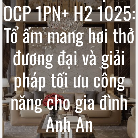
OCP 1PN+ H2 1025:
Tổ ấm mang hơi thở
đương đại và giải
pháp tối ưu công
năng cho gia đình
Anh An