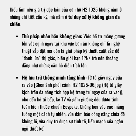
Điều làm nên giá trị độc bản của căn hộ H2 1025 không nằm ở
những chi tiết cầu kỳ, mà nằm ở
tư duy xử lý không gian đa
chiều
.
Thủ pháp nhân bản không gian:
Việc bố trí mảng gương
lớn vát cạnh ngay tại khu vực bàn ăn không chỉ là nghệ
thuật sắp đặt mà còn là giải pháp kỹ thuật xuất sắc để
“đánh lừa” thị giác, biến giới hạn 1PN+ trở nên thoáng
đãng như những căn hộ diện tích lớn.
Hệ lưu trữ thông minh tàng hình:
Từ tủ giày ngay cửa
ra vào [Chèn ảnh phối cảnh: H2 1025-06.jpg (Hệ tủ giày
kịch trần đa năng tích hợp kệ trang trí ngay cửa ra vào)],
cho đến hệ tủ bếp, kệ TV và gầm giường đều được tính
toán kích thước chuẩn Bespoke. Chúng hòa vào các mảng
tường một cách tự nhiên, vừa đảm bảo công năng chứa đồ
khổng lồ, vừa duy trì được sự tinh tế, liền mạch của ngôn
ngữ thiết kế.