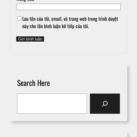
Lưu tên của tôi, email, và trang web trong trình duyệt
này cho lần bình luận kế tiếp của tôi.
Search Here
S
e
a
r
c
h