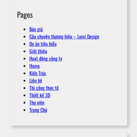
Pages
Báo giá
Câu chuyện thương hiệu – Lumi Design
Dự án tiêu biểu
Giới thiệu
Hoạt động công ty
Home
Kiến Trúc
Liên hệ
Thi công thực tế
Thiết kế 3D
Thư viện
Trang Chủ