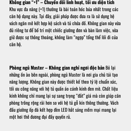
Không gian “+1” – Chuyển đổi linh hoạt, tối ưu diện tích
Khu vực đa năng (+1) thường là bài toán hóc búa nhất trong các
căn hộ dạng này. Tại đây, giải pháp được đưa ra là sử dụng hệ
vách ngăn mở kết hợp kệ sách và tủ chứa đồ. Không gian này vừa
đủ riêng tư để bố trí một chiếc giường đơn và bàn làm việc, vừa
giữ được sự thông thoáng, không làm “ngợp” tổng thể lối đi của
căn hộ.
Phòng ngủ Master – Không gian nghỉ ngơi độc bản
Bỏ lại
những ồn ào bên ngoài, phòng ngủ Master là nơi gia chủ tái tạo
năng lượng. Không gian này được thiết kế theo tỷ lệ chuẩn xác,
tối ưu công năng với hệ tủ quần áo cánh kính đen mờ. Chất liệu
kính không chỉ mang lại sự sang trọng “đắt” giá mà còn giúp căn
phòng trông rộng rãi hơn so với hệ tủ gỗ kín thông thường. Vách
đầu giường ốp đá kết hợp đèn LED hắt sáng mềm mại mang lại
một hơi thở đương đại đầy quyến rũ.