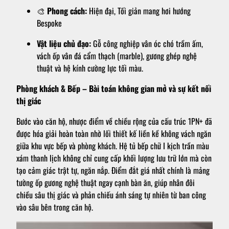
🎨
Phong cách:
Hiện đại, Tối giản mang hơi hướng
Bespoke
Vật liệu chủ đạo:
Gỗ công nghiệp vân óc chó trầm ấm,
vách ốp vân đá cẩm thạch (marble), gương ghép nghệ
thuật và hệ kính cường lực tối màu.
Phòng khách & Bếp – Bài toán không gian mở và sự kết nối
thị giác
Bước vào căn hộ, nhược điểm về chiều rộng của cấu trúc 1PN+ đã
được hóa giải hoàn toàn nhờ lối thiết kế liền kề không vách ngăn
giữa khu vực bếp và phòng khách. Hệ tủ bếp chữ I kịch trần màu
xám thanh lịch không chỉ cung cấp khối lượng lưu trữ lớn mà còn
tạo cảm giác trật tự, ngăn nắp. Điểm đắt giá nhất chính là mảng
tường ốp gương nghệ thuật ngay cạnh bàn ăn, giúp nhân đôi
chiều sâu thị giác và phản chiếu ánh sáng tự nhiên từ ban công
vào sâu bên trong căn hộ.