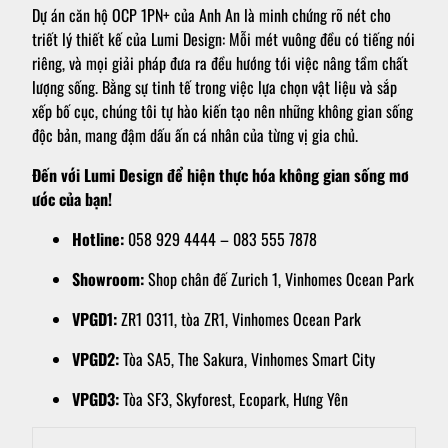
Dự án căn hộ OCP 1PN+ của Anh An là minh chứng rõ nét cho
triết lý thiết kế của Lumi Design: Mỗi mét vuông đều có tiếng nói
riêng, và mọi giải pháp đưa ra đều hướng tới việc nâng tầm chất
lượng sống. Bằng sự tinh tế trong việc lựa chọn vật liệu và sắp
xếp bố cục, chúng tôi tự hào kiến tạo nên những không gian sống
độc bản, mang đậm dấu ấn cá nhân của từng vị gia chủ.
Đến với Lumi Design để hiện thực hóa không gian sống mơ
ước của bạn!
Hotline:
058 929 4444 – 083 555 7878
Showroom:
Shop chân đế Zurich 1, Vinhomes Ocean Park
VPGD1:
ZR1 0311, tòa ZR1, Vinhomes Ocean Park
VPGD2:
Tòa SA5, The Sakura, Vinhomes Smart City
VPGD3:
Tòa SF3, Skyforest, Ecopark, Hưng Yên