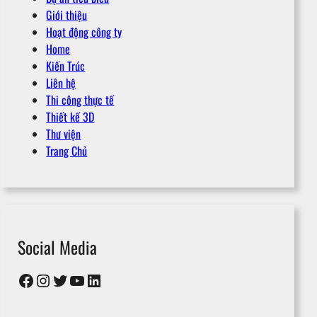
Giới thiệu
Hoạt động công ty
Home
Kiến Trúc
Liên hệ
Thi công thực tế
Thiết kế 3D
Thư viện
Trang Chủ
Social Media
Facebook
Instagram
Twitter
YouTube
LinkedIn