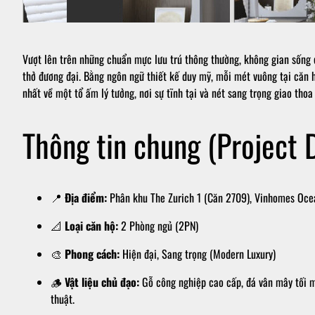
Vượt lên trên những chuẩn mực lưu trú thông thường, không gian sống
thở đương đại. Bằng ngôn ngữ thiết kế duy mỹ, mỗi mét vuông tại căn
nhất về một tổ ấm lý tưởng, nơi sự tĩnh tại và nét sang trọng giao thoa
Thông tin chung (Project D
📍
Địa điểm:
Phân khu The Zurich 1 (Căn 2709), Vinhomes Oce
📐
Loại căn hộ:
2 Phòng ngủ (2PN)
🎨
Phong cách:
Hiện đại, Sang trọng (Modern Luxury)
🪵
Vật liệu chủ đạo:
Gỗ công nghiệp cao cấp, đá vân mây tối m
thuật.