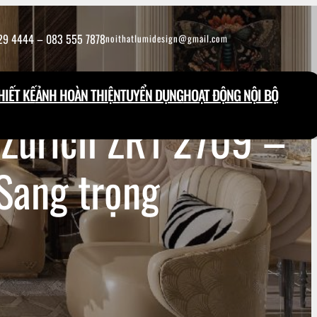
29 4444 – 083 555 7878
noithatlumidesign@gmail.com
IẾT KẾ
ẢNH HOÀN THIỆN
TUYỂN DỤNG
HOẠT ĐỘNG NỘI BỘ
 Zurich ZR1 2709 –
Sang trọng