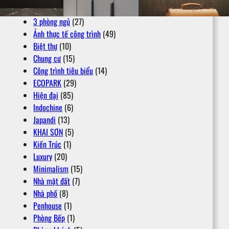
2 phòng ngủ +
(6)
3 phòng ngủ
(27)
Ảnh thực tế công trình
(49)
Biệt thự
(10)
Chung cư
(15)
Công trình tiêu biểu
(14)
ECOPARK
(29)
Hiện đại
(85)
Indochine
(6)
Japandi
(13)
KHAI SƠN
(5)
Kiến Trúc
(1)
Luxury
(20)
Minimalism
(15)
Nhà mặt đất
(7)
Nhà phố
(8)
Penhouse
(1)
Phòng Bếp
(1)