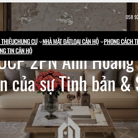
058 9
 THIỆU
CHUNG CƯ
NHÀ MẶT ĐẤT
LOẠI CĂN HỘ
PHONG CÁCH TH
NG TIN CĂN HỘ
 OCP 2PN Anh Hoàng
n của sự Tinh bản & 