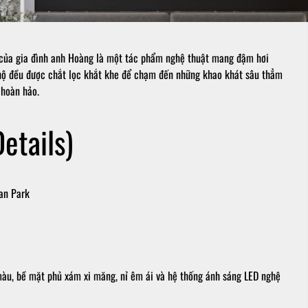
 của gia đình anh Hoàng là một tác phẩm nghệ thuật mang đậm hơi
 hộ đều được chắt lọc khắt khe để chạm đến những khao khát sâu thẳm
 hoàn hảo.
etails)
an Park
àu, bề mặt phủ xám xi măng, nỉ êm ái và hệ thống ánh sáng LED nghệ