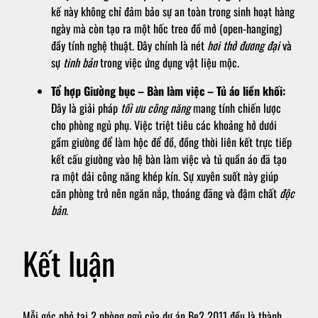
kế này không chỉ đảm bảo sự an toàn trong sinh hoạt hàng
ngày mà còn tạo ra một hốc treo đồ mở (open-hanging)
đầy tính nghệ thuật. Đây chính là nét
hơi thở đương đại
và
sự
tinh bản
trong việc ứng dụng vật liệu mộc.
Tổ hợp Giường bục – Bàn làm việc – Tủ áo liền khối:
Đây là giải pháp
tối ưu công năng
mang tính chiến lược
cho phòng ngủ phụ. Việc triệt tiêu các khoảng hở dưới
gầm giường để làm hộc để đồ, đồng thời liên kết trực tiếp
kết cấu giường vào hệ bàn làm việc và tủ quần áo đã tạo
ra một dải công năng khép kín. Sự xuyên suốt này giúp
căn phòng trở nên ngăn nắp, thoáng đãng và đậm chất
độc
bản
.
Kết luận
Mỗi góc nhỏ tại 2 phòng ngủ của dự án Be2 2011 đều là thành