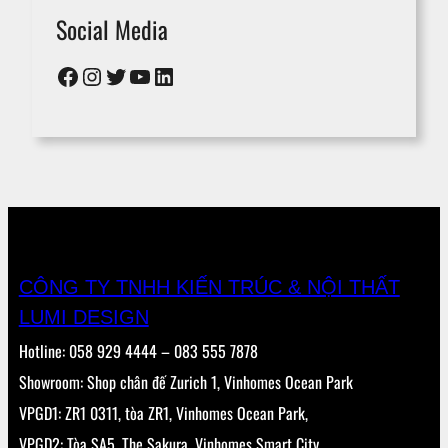
Social Media
Facebook
Instagram
Twitter
YouTube
LinkedIn
CÔNG TY TNHH KIẾN TRÚC & NỘI THẤT
LUMI DESIGN
Hotline: 058 929 4444 – 083 555 7878
Showroom: Shop chân đế Zurich 1, Vinhomes Ocean Park
VPGD1: ZR1 0311, tòa ZR1, Vinhomes Ocean Park,
VPGD2: Tòa SA5, The Sakura, Vinhomes Smart City