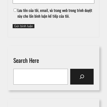
Lưu tên của tôi, email, và trang web trong trình duyệt
này cho lần bình luận kế tiếp của tôi.
Search Here
S
e
a
r
c
h