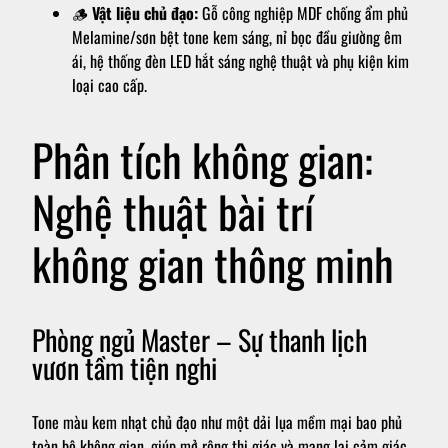
🪵
Vật liệu chủ đạo:
Gỗ công nghiệp MDF chống ẩm phủ
Melamine/sơn bệt tone kem sáng, nỉ bọc đầu giường êm
ái, hệ thống đèn LED hắt sáng nghệ thuật và phụ kiện kim
loại cao cấp.
Phân tích không gian:
Nghệ thuật bài trí
không gian thông minh
Phòng ngủ Master – Sự thanh lịch
vươn tầm tiện nghi
Tone màu kem nhạt chủ đạo như một dải lụa mềm mại bao phủ
toàn bộ không gian, giúp mở rộng thị giác và mang lại cảm giác