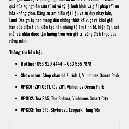
quả của sự nghiên cứu tỉ mỉ về tỷ lệ hình khối và giải pháp tối ưu
hóa không gian. Bằng sự am hiểu vật liệu và tư duy nhạy bén,
Lumi Design tự hào mang đến những thiết kế vượt ra khỏi giới
hạn của diện tích, kiến tạo nên những tổ ấm tinh tế, hiện đại, nơi
mỗi cá nhân được tận hưởng trọn vẹn giá trị sống đích thực của
riêng mình.
Thông tin liên hệ:
Hotline:
058 929 4444 – 083 555 7878
Showroom:
Shop chân đế Zurich 1, Vinhomes Ocean Park
VPGD1:
ZR1 0311, tòa ZR1, Vinhomes Ocean Park
VPGD2:
Tòa SA5, The Sakura, Vinhomes Smart City
VPGD3:
Tòa SF3, Skyforest, Ecopark, Hưng Yên