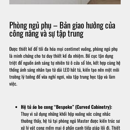
Phòng ngủ phụ – Bản giao hưởng của
công năng và sự tập trung
Được thiết kế để tối đa hóa mọi centimet vuông, phòng ngủ phụ
là minh chứng cho tư duy thiết kế đa nhiệm. Bố cục tận dụng
triệt để nguồn ánh sáng tự nhiên từ ô cửa sổ lớn, kết hợp cùng hệ
thống ánh sáng nhân tạo từ dải LED hắt tủ, kiến tạo nên một môi
trường lý tưởng để vừa nghỉ ngơi, vừa tập trung học tập và làm
việc.
Hệ tủ áo bo cong “Bespoke” (Curved Cabinetry):
Thay vì sử dụng những khối hộp vuông vức cứng nhắc
thường thấy, hệ tủ tại phòng ngủ Master được kiến trúc sư
xử lý vát cong mềm mại ở phần cạnh tiếp giáp lối đi. Thiết