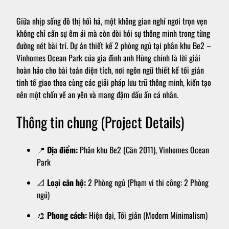
Giữa nhịp sống đô thị hối hả, một không gian nghỉ ngơi trọn vẹn
không chỉ cần sự êm ái mà còn đòi hỏi sự thông minh trong từng
đường nét bài trí. Dự án thiết kế 2 phòng ngủ tại phân khu Be2 –
Vinhomes Ocean Park của gia đình anh Hùng chính là lời giải
hoàn hảo cho bài toán diện tích, nơi ngôn ngữ thiết kế tối giản
tinh tế giao thoa cùng các giải pháp lưu trữ thông minh, kiến tạo
nên một chốn về an yên và mang đậm dấu ấn cá nhân.
Thông tin chung (Project Details)
📍
Địa điểm:
Phân khu Be2 (Căn 2011), Vinhomes Ocean
Park
📐
Loại căn hộ:
2 Phòng ngủ (Phạm vi thi công: 2 Phòng
ngủ)
🎨
Phong cách:
Hiện đại, Tối giản (Modern Minimalism)